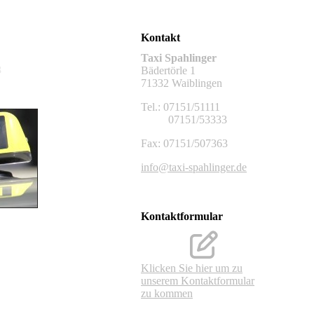
R
Kontakt
Taxi Spahlinger
3
Bädertörle 1
71332 Waiblingen
Tel.: 07151/51111
07151/53333
Fax: 07151/507363
info@taxi-spahlinger.de
Kontaktformular
Klicken Sie hier um zu
unserem Kon­takt­for­mu­lar
zu kommen