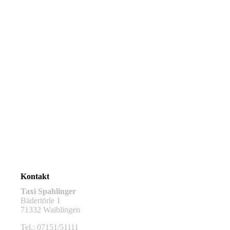
Kontakt
Taxi Spahlinger
Bädertörle 1
71332 Waiblingen
Tel.: 07151/51111