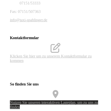
07151/53333
Fax: 07151/507363
info@taxi-spahlinger.de
Kontaktformular
Klicken Sie hier um zu unserem Kon­takt­for­mu­lar zu
kommen
So finden Sie uns
Nutzen Sie unseren interaktiven La­ge­plan, um zu uns zu
finden