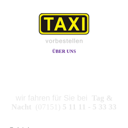
ÜBER UNS
TAXI-ZENTRALE
SPAHLINGER
wir fahren für Sie bei
Tag &
Nacht
(07151)
5 11 11 - 5 33 33