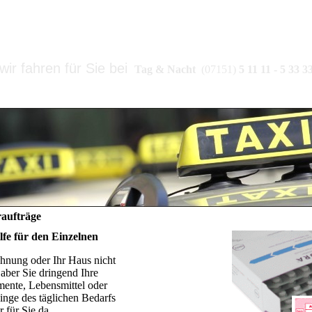
TAXI-ZENTRALE SPAHLINGE
wir fahren für Sie bei
Tag & Nacht
(07151)
5 11 11 - 5 33 3
raufträge
ilfe für den Einzelnen
hnung oder Ihr Haus nicht
aber Sie dringend Ihre
mente, Lebensmittel oder
inge des täglichen Bedarfs
r für Sie da.