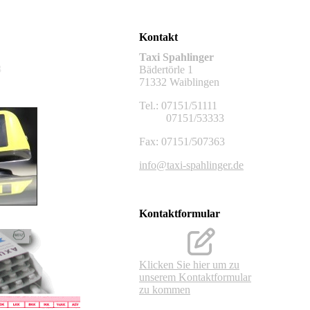
R
Kontakt
Taxi Spahlinger
3
Bädertörle 1
71332 Waiblingen
Tel.: 07151/51111
07151/53333
Fax: 07151/507363
info@taxi-spahlinger.de
Kontaktformular
Klicken Sie hier um zu
unserem Kon­takt­for­mu­lar
zu kommen